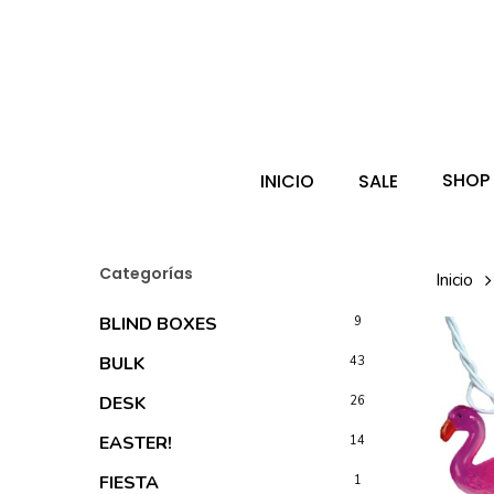
Skip
to
main
Búsqueda
de
content
producto
Hit enter 
SHOP
INICIO
SALE
Categorías
Inicio
BLIND BOXES
9
BULK
43
DESK
26
EASTER!
14
FIESTA
1