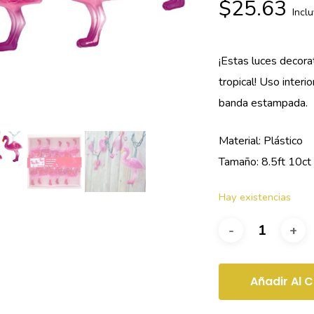
$
25.63
Incl
¡Estas luces decora
tropical! Uso interi
banda estampada.
Material: Plástico
Tamaño: 8.5ft 10ct
Hay existencias
Añadir Al C