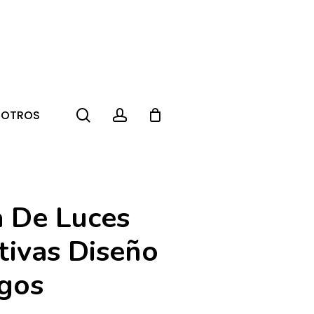
search
account
SOTROS
 De Luces
tivas Diseño
gos