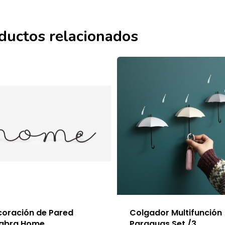
ductos relacionados
oración de Pared
Colgador Multifunción
labra Home
Paraguas Set /3