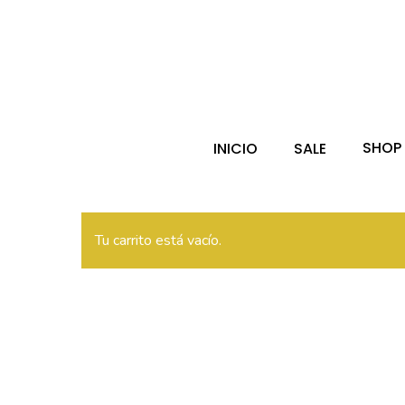
Skip
to
main
Búsqueda
de
content
producto
Hit enter 
SHOP
INICIO
SALE
Tu carrito está vacío.