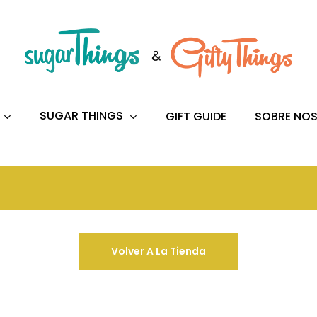
s
to search or ESC to close
SUGAR THINGS
GIFT GUIDE
SOBRE NO
Volver A La Tienda