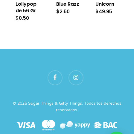
Lollypop
Blue Razz
Unicorn
de 56 Gr
$
2.50
$
49.95
$
0.50
facebook
instagram
© 2026 Sugar Things & Gifty Things. Todos los derechos
reservados.