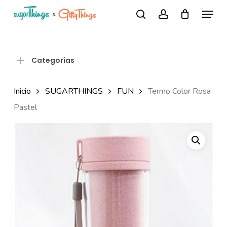
Skip
Menu
Búsqueda
to
search
account
de
Close
productos
main
Menu
content
Categorías
Inicio
SUGARTHINGS
FUN
Termo Color Rosa
Pastel