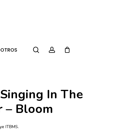
search
account
SOTROS
 Singing In The
 – Bloom
uye ITBMS.