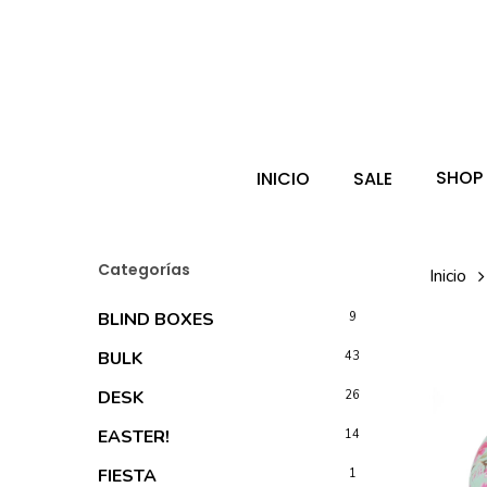
Skip
to
main
Búsqueda
de
content
producto
Hit enter 
SHOP
INICIO
SALE
Categorías
Inicio
BLIND BOXES
9
BULK
43
DESK
26
EASTER!
14
FIESTA
1