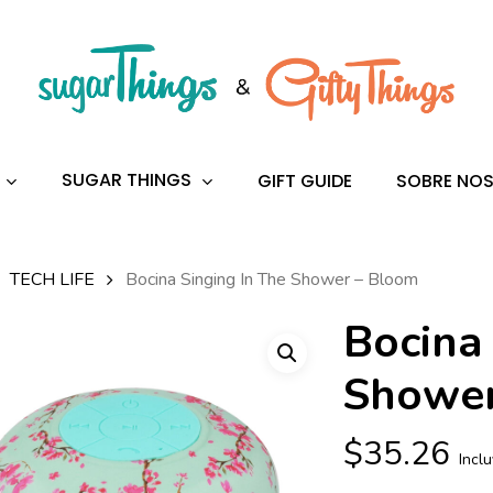
s
to search or ESC to close
SUGAR THINGS
GIFT GUIDE
SOBRE NO
TECH LIFE
Bocina Singing In The Shower – Bloom
Bocina
Shower
$
35.26
Incl