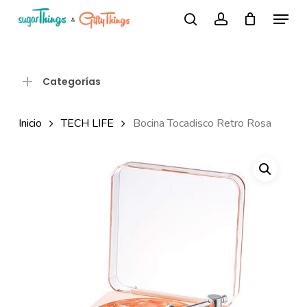
Skip
Menu
Búsqueda
to
search
account
de
Close
productos
main
Menu
content
Categorías
Inicio
TECH LIFE
Bocina Tocadisco Retro Rosa