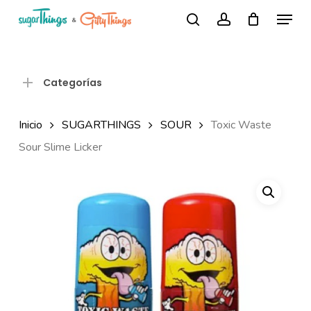
Skip
Menu
Búsqueda
to
search
account
de
Close
productos
main
Menu
content
Categorías
Inicio
SUGARTHINGS
SOUR
Toxic Waste
Sour Slime Licker