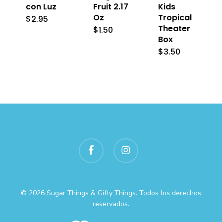
con Luz
Fruit 2.17
Kids
Oz
Tropical
$
2.95
Theater
$
1.50
Box
$
3.50
facebook
instagram
© 2026 Sugar Things & Gifty Things. Todos los derechos
reservados.