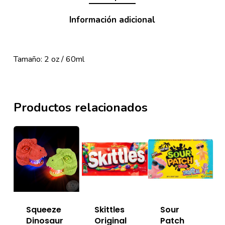
Información adicional
Tamaño: 2 oz / 60ml
Productos relacionados
Squeeze
Skittles
Sour
Dinosaur
Original
Patch