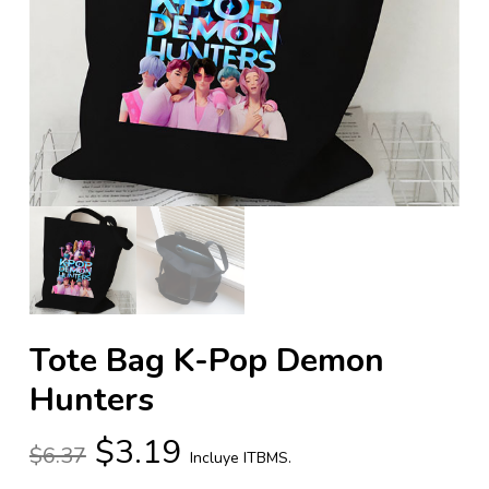
Tote Bag K-Pop Demon
Hunters
El
El
$
3.19
$
6.37
Incluye ITBMS.
precio
precio