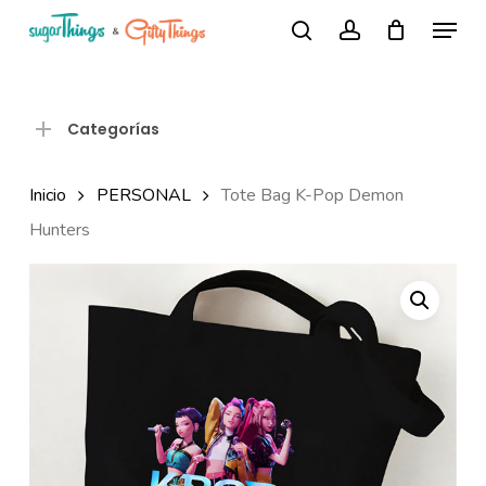
Skip
Menu
Búsqueda
to
search
account
de
Close
productos
main
Menu
content
Categorías
Inicio
PERSONAL
Tote Bag K-Pop Demon
Hunters