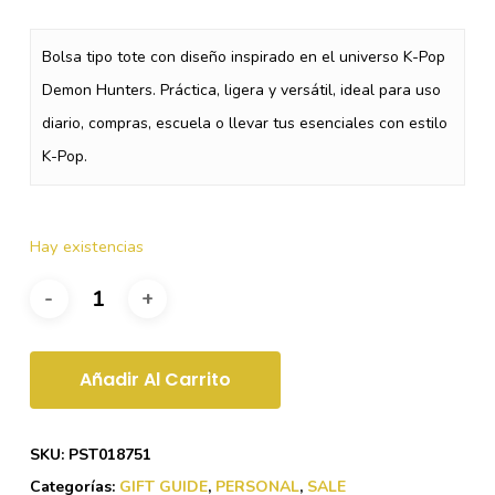
original
actual
era:
es:
Bolsa tipo tote con diseño inspirado en el universo K-Pop
$6.37.
$3.19.
Demon Hunters. Práctica, ligera y versátil, ideal para uso
diario, compras, escuela o llevar tus esenciales con estilo
K-Pop.
Hay existencias
Añadir Al Carrito
SKU:
PST018751
Categorías:
GIFT GUIDE
,
PERSONAL
,
SALE