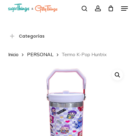
Skip
Menu
Búsqueda
to
search
account
de
Close
productos
main
Menu
content
Categorías
Inicio
PERSONAL
Termo K-Pop Huntrix