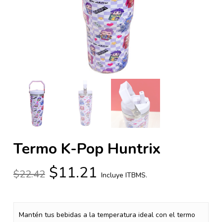
Termo K-Pop Huntrix
El
El
$
11.21
$
22.42
Incluye ITBMS.
precio
precio
original
actual
era:
es:
Mantén tus bebidas a la temperatura ideal con el termo