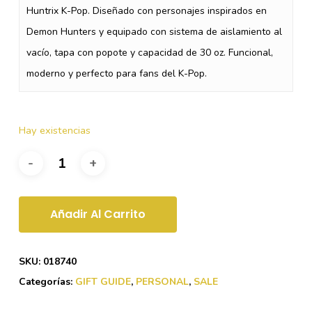
$22.42.
$11.21.
Huntrix K-Pop. Diseñado con personajes inspirados en
Demon Hunters y equipado con sistema de aislamiento al
vacío, tapa con popote y capacidad de 30 oz. Funcional,
moderno y perfecto para fans del K-Pop.
Hay existencias
Añadir Al Carrito
SKU:
018740
Categorías:
GIFT GUIDE
,
PERSONAL
,
SALE