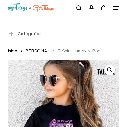
Skip
Menu
Búsqueda
to
search
account
de
Close
productos
main
Menu
content
Categorías
Inicio
PERSONAL
T-Shirt Huntrix K-Pop