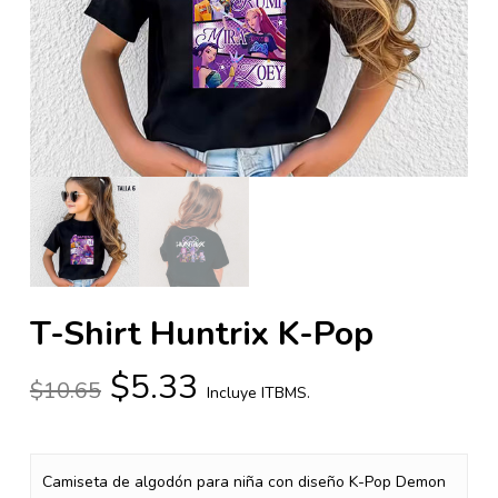
T-Shirt Huntrix K-Pop
El
El
$
5.33
$
10.65
Incluye ITBMS.
precio
precio
original
actual
era:
es:
Camiseta de algodón para niña con diseño K-Pop Demon