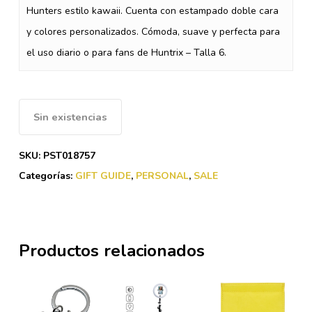
$10.65.
$5.33.
Hunters estilo kawaii. Cuenta con estampado doble cara
y colores personalizados. Cómoda, suave y perfecta para
el uso diario o para fans de Huntrix – Talla 6.
Sin existencias
SKU:
PST018757
Categorías:
GIFT GUIDE
,
PERSONAL
,
SALE
Productos relacionados