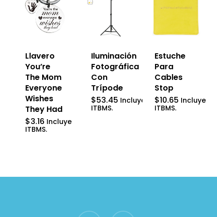
Llavero
Iluminación
Estuche
You’re
Fotográfica
Para
The Mom
Con
Cables
Everyone
Trípode
Stop
Wishes
$
53.45
$
10.65
Incluye
Incluye
ITBMS.
ITBMS.
They Had
$
3.16
Incluye
ITBMS.
facebook
instagram