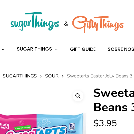
s
to search or ESC to close
SUGAR THINGS
GIFT GUIDE
SOBRE NO
SUGARTHINGS
SOUR
Sweetarts Easter Jelly Beans 3
Sweetar
Beans 
$
3.95