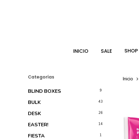
Skip
to
main
Búsqueda
de
content
producto
Hit enter 
SHOP
INICIO
SALE
Categorías
Inicio
BLIND BOXES
9
BULK
43
DESK
26
EASTER!
14
FIESTA
1