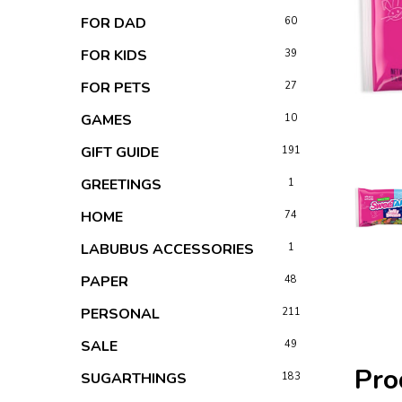
FOR DAD
60
FOR KIDS
39
FOR PETS
27
GAMES
10
GIFT GUIDE
191
GREETINGS
1
HOME
74
LABUBUS ACCESSORIES
1
PAPER
48
PERSONAL
211
SALE
49
Pro
SUGARTHINGS
183