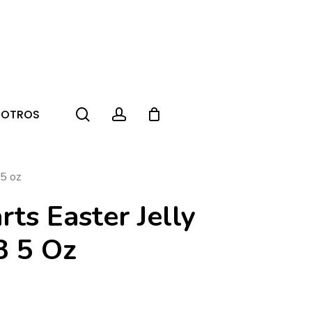
search
account
SOTROS
 5 oz
ts Easter Jelly
3 5 Oz