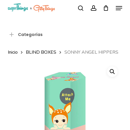
Skip
Menu
Búsqueda
to
search
account
de
Close
productos
main
Menu
content
Categorías
Inicio
BLIND BOXES
SONNY ANGEL HIPPERS