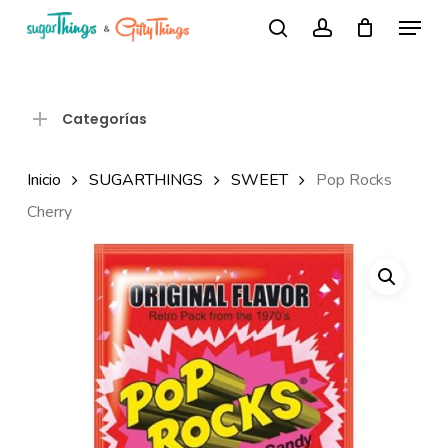
Skip
Menu
Búsqueda
to
search
account
de
Close
productos
main
Menu
content
Categorías
Inicio
SUGARTHINGS
SWEET
Pop Rocks
Cherry