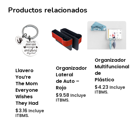
Productos relacionados
Organizador
Multifuncional
Organizador
Llavero
de
Lateral
You’re
Plástico
de Auto –
The Mom
$
4.23
Rojo
Incluye
Everyone
ITBMS.
$
9.58
Incluye
Wishes
ITBMS.
They Had
$
3.16
Incluye
ITBMS.