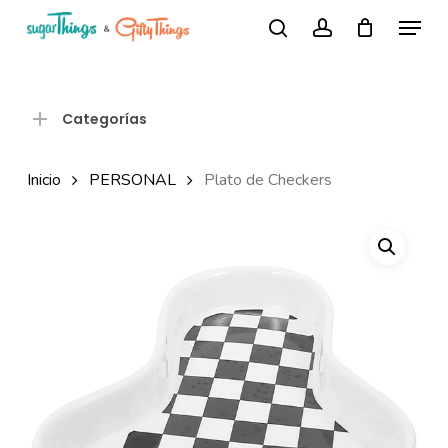
Skip
Menu
Búsqueda
to
search
account
de
Close
productos
main
Menu
content
Categorías
Inicio
PERSONAL
Plato de Checkers