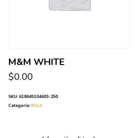
M&M WHITE
$
0.00
SKU:
618645104603-250
Categoría:
BULK