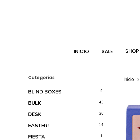
Skip
to
main
Búsqueda
de
content
producto
Hit enter 
SHOP
INICIO
SALE
Categorías
Inicio
BLIND BOXES
9
BULK
43
DESK
26
EASTER!
14
FIESTA
1