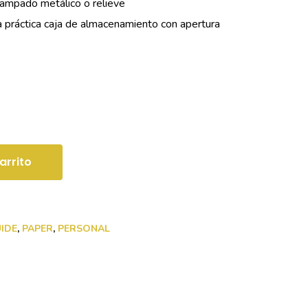
ampado metálico o relieve
 práctica caja de almacenamiento con apertura
arrito
UIDE
,
PAPER
,
PERSONAL