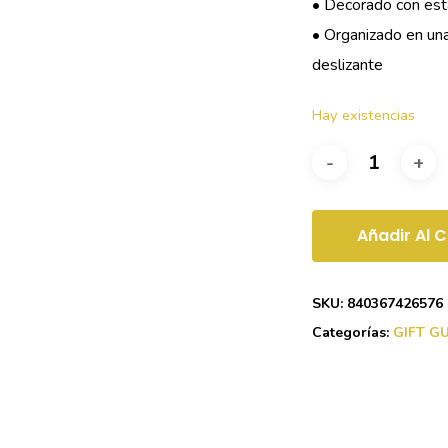
• Decorado con est
• Organizado en una
deslizante
Hay existencias
Añadir Al C
SKU:
840367426576
Categorías:
GIFT G