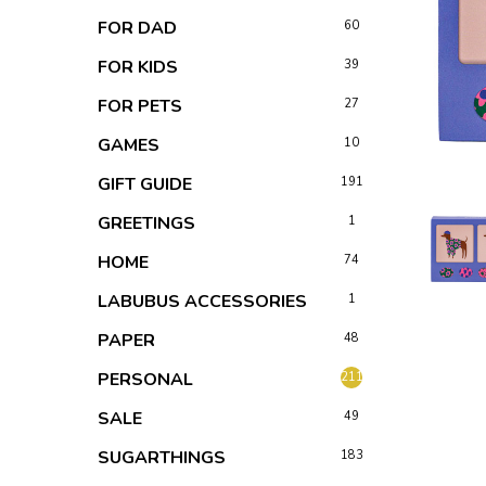
FOR DAD
60
FOR KIDS
39
FOR PETS
27
GAMES
10
GIFT GUIDE
191
GREETINGS
1
HOME
74
LABUBUS ACCESSORIES
1
PAPER
48
PERSONAL
211
SALE
49
SUGARTHINGS
183