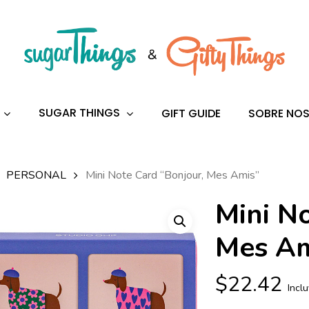
s
to search or ESC to close
SUGAR THINGS
GIFT GUIDE
SOBRE NO
PERSONAL
Mini Note Card “Bonjour, Mes Amis”
Mini N
Mes Am
$
22.42
Incl