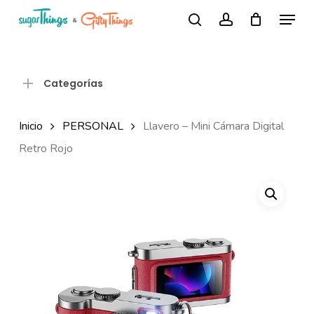
Skip
Menu
Búsqueda
to
search
account
de
Close
productos
main
Menu
content
Categorías
Inicio
PERSONAL
Llavero – Mini Cámara Digital
Retro Rojo