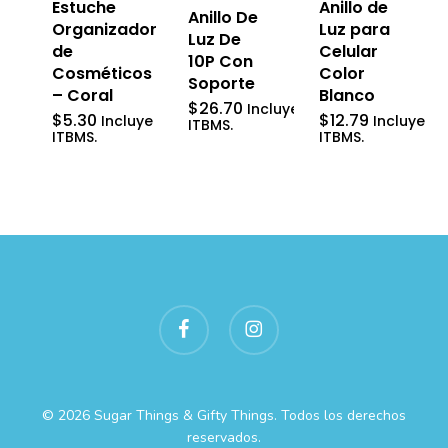
Estuche
Anillo de
Anillo De
Organizador
Luz para
Luz De
de
Celular
10P Con
Cosméticos
Color
Soporte
– Coral
Blanco
$
26.70
Incluye
$
5.30
$
12.79
Incluye
Incluye
ITBMS.
ITBMS.
ITBMS.
facebook
instagram
© 2026 Sugar Things & Gifty Things. Todos los derechos
reservados.