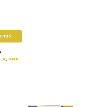
arrito
9
UIDE
,
PAPER