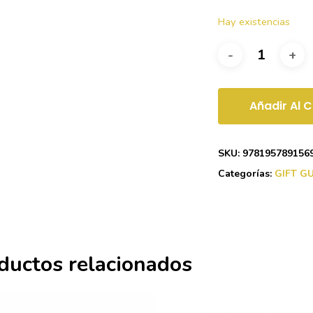
Hay existencias
Añadir Al C
SKU:
978195789156
Categorías:
GIFT G
ductos relacionados