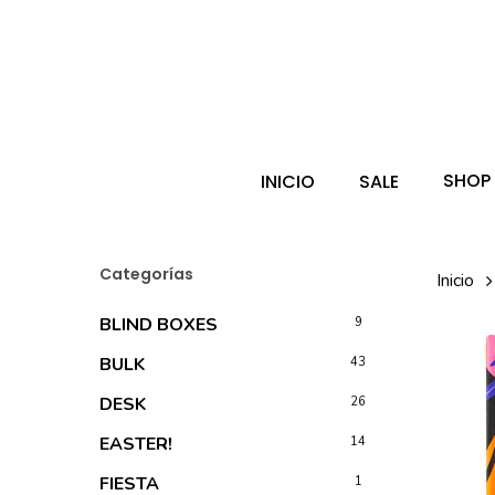
Skip
to
main
Búsqueda
de
content
producto
Hit enter 
SHOP
INICIO
SALE
Categorías
Inicio
BLIND BOXES
9
BULK
43
DESK
26
EASTER!
14
FIESTA
1