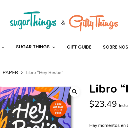
s
to search or ESC to close
SUGAR THINGS
GIFT GUIDE
SOBRE NO
PAPER
Libro “Hey Bestie”
Libro “
$
23.49
Incl
Hay momentos en la 