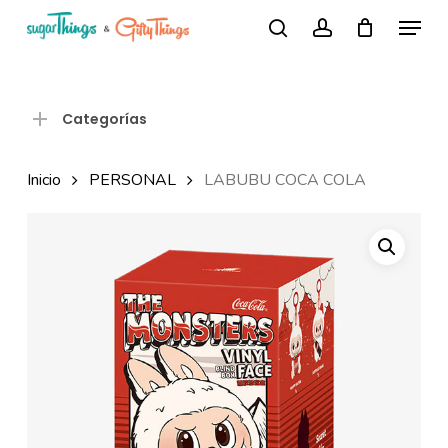
Skip
Menu
Búsqueda
to
search
account
de
Close
productos
main
Menu
content
Categorías
Inicio
PERSONAL
LABUBU COCA COLA