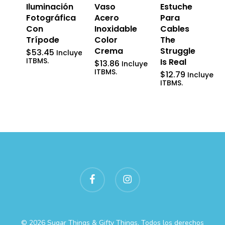
Vaso
Iluminación
Estuche
Acero
Fotográfica
Para
Inoxidable
Con
Cables
Color
Trípode
The
Crema
Struggle
$
53.45
Incluye
ITBMS.
Is Real
$
13.86
Incluye
ITBMS.
$
12.79
Incluye
ITBMS.
facebook
instagram
© 2026 Sugar Things & Gifty Things. Todos los derechos