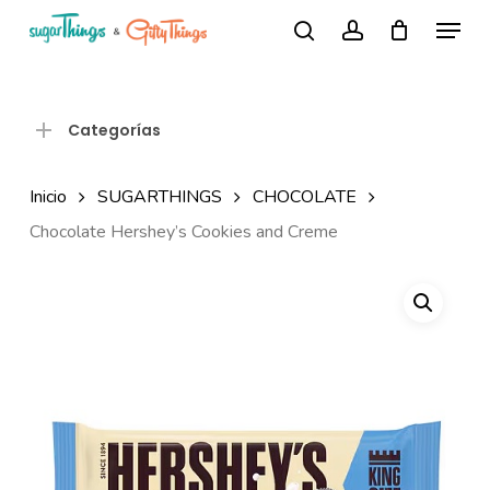
Skip
Menu
Búsqueda
to
search
account
de
Close
productos
main
Menu
content
Categorías
Inicio
SUGARTHINGS
CHOCOLATE
Chocolate Hershey’s Cookies and Creme