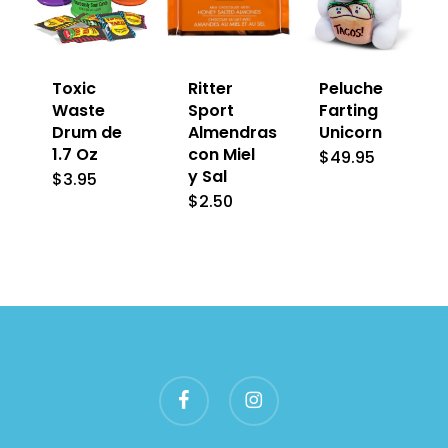
Toxic
Ritter
Peluche
Waste
Sport
Farting
Drum de
Almendras
Unicorn
1.7 Oz
con Miel
$
49.95
y Sal
$
3.95
$
2.50
facebook
instagram