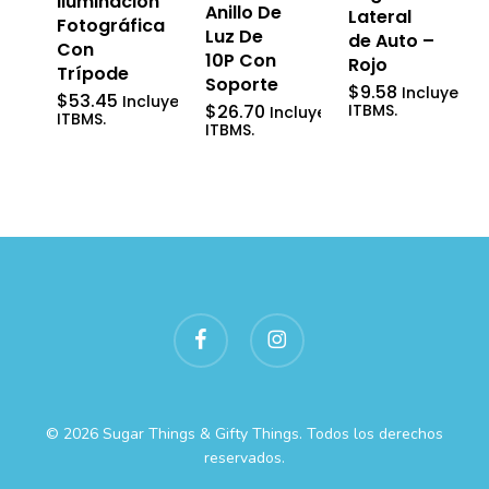
Iluminación
Anillo De
Lateral
Fotográfica
Luz De
de Auto –
Con
10P Con
Rojo
Trípode
Soporte
$
9.58
Incluye
$
53.45
Incluye
$
26.70
ITBMS.
Incluye
ITBMS.
ITBMS.
facebook
instagram
© 2026 Sugar Things & Gifty Things. Todos los derechos
reservados.