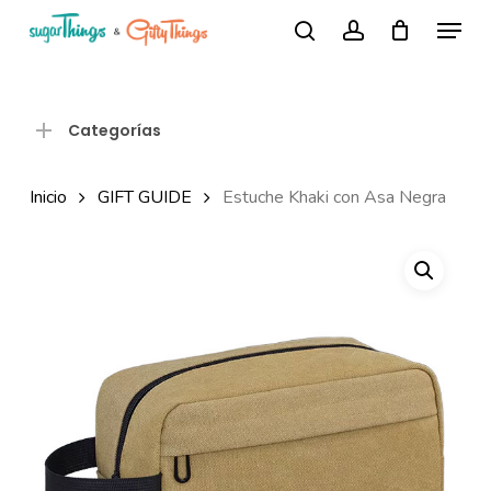
Skip
Menu
Búsqueda
to
search
account
de
Close
productos
main
Menu
content
Categorías
Inicio
GIFT GUIDE
Estuche Khaki con Asa Negra