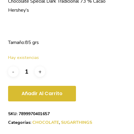
Chocolate Special Dark Tradicional 73 % Cacao
Hershey’s
Tamaño:85 grs
Hay existencias
Añadir Al Carrito
SKU:
7899970401657
Categorías:
CHOCOLATE
,
SUGARTHINGS