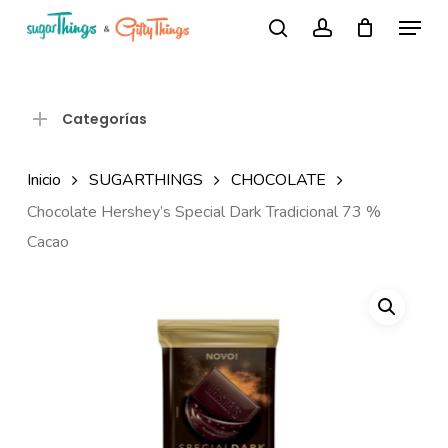
Skip
Menu
Búsqueda
to
search
account
de
Close
productos
main
Menu
content
Categorías
Inicio
SUGARTHINGS
CHOCOLATE
Chocolate Hershey’s Special Dark Tradicional 73 %
Cacao