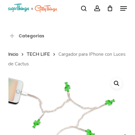
Skip
Menu
Búsqueda
to
search
account
de
Close
productos
main
Menu
content
Categorías
Inicio
TECH LIFE
Cargador para IPhone con Luces
de Cactus