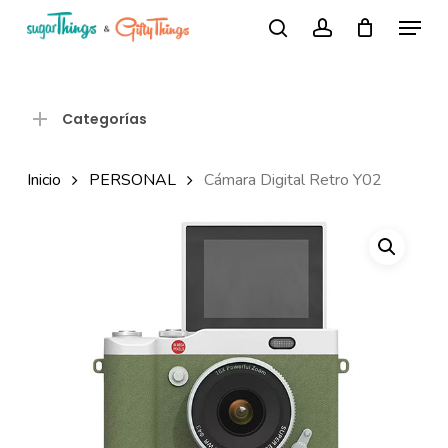
Skip
Menu
Búsqueda
to
search
account
de
Close
productos
main
Menu
content
Categorías
Inicio
PERSONAL
Cámara Digital Retro Y02