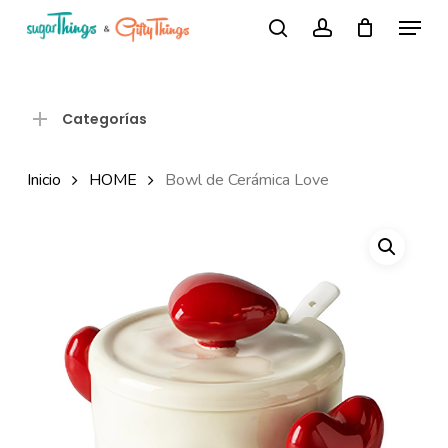
Skip
Menu
Búsqueda
to
search
account
de
Close
productos
main
Menu
content
Categorías
Inicio
HOME
Bowl de Cerámica Love