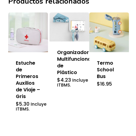
Productos relacionados
Organizador
Multifuncional
Termo
Estuche
de
School
de
Plástico
Bus
Primeros
$
4.23
Incluye
Auxilios
$
16.95
ITBMS.
de Viaje –
Gris
$
5.30
Incluye
ITBMS.