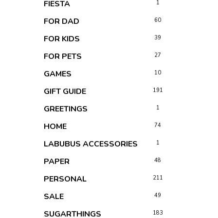
FIESTA
1
FOR DAD
60
FOR KIDS
39
FOR PETS
27
GAMES
10
GIFT GUIDE
191
GREETINGS
1
HOME
74
LABUBUS ACCESSORIES
1
PAPER
48
PERSONAL
211
SALE
49
SUGARTHINGS
183